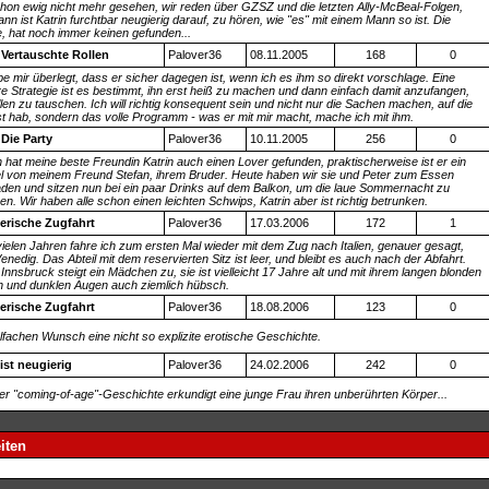
hon ewig nicht mehr gesehen, wir reden über GZSZ und die letzten Ally-McBeal-Folgen,
nn ist Katrin furchtbar neugierig darauf, zu hören, wie "es" mit einem Mann so ist. Die
, hat noch immer keinen gefunden...
: Vertauschte Rollen
Palover36
08.11.2005
168
0
be mir überlegt, dass er sicher dagegen ist, wenn ich es ihm so direkt vorschlage. Eine
e Strategie ist es bestimmt, ihn erst heiß zu machen und dann einfach damit anzufangen,
llen zu tauschen. Ich will richtig konsequent sein und nicht nur die Sachen machen, auf die
st hab, sondern das volle Programm - was er mit mir macht, mache ich mit ihm.
 Die Party
Palover36
10.11.2005
256
0
h hat meine beste Freundin Katrin auch einen Lover gefunden, praktischerweise ist er ein
 von meinem Freund Stefan, ihrem Bruder. Heute haben wir sie und Peter zum Essen
aden und sitzen nun bei ein paar Drinks auf dem Balkon, um die laue Sommernacht zu
n. Wir haben alle schon einen leichten Schwips, Katrin aber ist richtig betrunken.
erische Zugfahrt
Palover36
17.03.2006
172
1
ielen Jahren fahre ich zum ersten Mal wieder mit dem Zug nach Italien, genauer gesagt,
nedig. Das Abteil mit dem reservierten Sitz ist leer, und bleibt es auch nach der Abfahrt.
 Innsbruck steigt ein Mädchen zu, sie ist vielleicht 17 Jahre alt und mit ihrem langen blonden
 und dunklen Augen auch ziemlich hübsch.
erische Zugfahrt
Palover36
18.08.2006
123
0
elfachen Wunsch eine nicht so explizite erotische Geschichte.
ist neugierig
Palover36
24.02.2006
242
0
ser "coming-of-age"-Geschichte erkundigt eine junge Frau ihren unberührten Körper...
iten