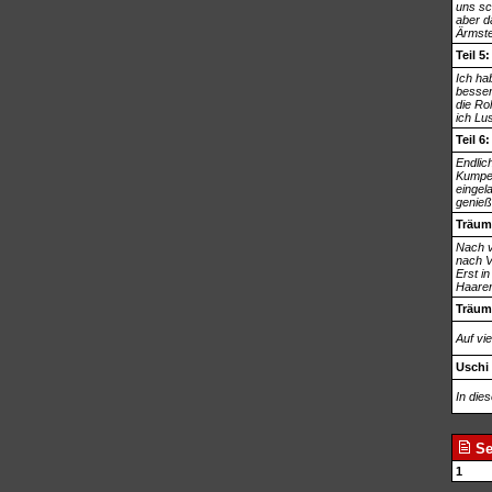
uns sc
aber da
Ärmste
Teil 5
Ich ha
besser
die Ro
ich Lu
Teil 6:
Endlic
Kumpel
eingel
genieße
Träum
Nach v
nach Ve
Erst in
Haaren
Träum
Auf vi
Uschi 
In die
Se
1