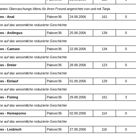
kantes Überraschungs-Menu für ihren Freund angerichtet von und mit Tanja.
es - Anal
Palover36
24.08.2006
161
0
ine auf das wesentliche reduzierte Geschichte
es - Anilingus
Palover36
25.08.2006
139
0
ine auf das wesentliche reduzierte Geschichte
ies - Camsex
Palover36
22.08.2006
134
0
ine auf das wesentliche reduzierte Geschichte
es - Dreier
Palover36
28.08.2006
123
0
ine auf das wesentliche reduzierte Geschichte
es - Einlauf
Palover36
01.09.2006
129
0
ine auf das wesentliche reduzierte Geschichte
es - Fisting
Palover36
29.08.2006
161
3
ine auf das wesentliche reduzierte Geschichte
ies - Homeporno
Palover36
02.09.2006
114
0
ine auf das wesentliche reduzierte Geschichte
es - Lesbisch
Palover36
27.08.2006
116
0