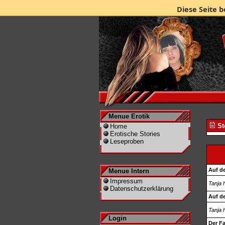
Diese Seite b
Menue Erotik
St
Home
Erotische Stories
Leseproben
Auf d
Menue Intern
Impressum
Tanja 
Datenschutzerklärung
Auf d
Tanja 
Login
Der F