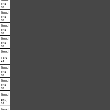
FSK:
18
[
]
lesen
FSK:
18
[
]
lesen
FSK:
18
[
]
lesen
FSK:
18
[
]
lesen
FSK:
18
[
]
lesen
FSK:
18
[
]
lesen
FSK:
18
[
]
lesen
FSK:
18
[
]
lesen