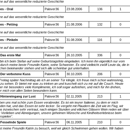
ine auf das wesentliche reduzierte Geschichte
es - Oral
Palover36
23.08.2006
136
1
ine auf das wesentliche reduzierte Geschichte
es - Petting
Palover36
21.08.2006
132
0
ine auf das wesentliche reduzierte Geschichte
es - Pinkeln
Palover36
31.08.2006
116
0
ine auf das wesentliche reduzierte Geschichte
: Das erste Mal
Palover36
26.10.2005
336
0
bin ich beim Stefan auf seine Geburtstagsfete eingeladen. Ich kenn ihn eigentlich nur vom
durch meine beste Freundin Katrin, seine Schwester. Es sind vielleicht zwölf Leute da, die in
hen beieinander stehen und sich alle scheinbar gut unterhalten.
: Der verbotene Kuss
Palover36
30.10.2005
206
0
Freitag später Nachmittag als ich an seiner Tür klingle. Ich freue mich schon wahnsinnig,
 zu sehen. Er bietet mir was zu trinken an und kuschelt sich zu mir auf die Couch. Heute
er mir besonders viele Komplimente, ich soll sogar aufstehen, und mich für ihn drehen,
er mich von allen Seiten bewundern kann.
: Hintereingang zur Lust
Palover36
02.11.2005
213
1
ben uns mal schön zum Essen verabredet. Es ist ein teurer Italiener, zu dem er mich
den hat, und das Essen ist sehr lecker. So vergeht mit Plaudern die Zeit wie im Flug, wir
ns inzwischen sehr vertraut, nach einigen Stunden und etlichen Gläsern Wein reden wir über
 Vorlieben und Abneigungen, unsere geheimen Wünsche und Kindheitserlebnisse beim
rspielen".
: Fesselnde Spiele
Palover36
06.11.2005
210
0
st meine Freundin Katrin zu besuch, weil wir gleich Schwimmen gehen wollen. Wir haben