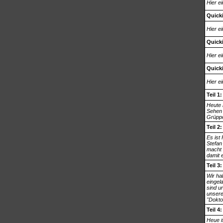
Hier e
Quicki
Hier e
Quicki
Hier e
Quicki
Hier e
Teil 1
Heute 
Sehen 
Grüppc
Teil 2
Es ist 
Stefan
macht 
damit 
Teil 3
Wir ha
eingela
sind u
unsere
"Dokto
Teil 4
Heue i