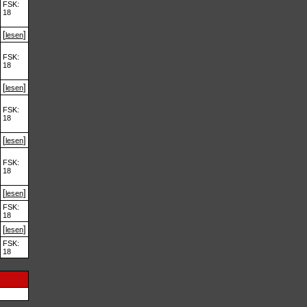
FSK:
18
[
]
lesen
FSK:
18
[
]
lesen
FSK:
18
[
]
lesen
FSK:
18
[
]
lesen
FSK:
18
[
]
lesen
FSK:
18