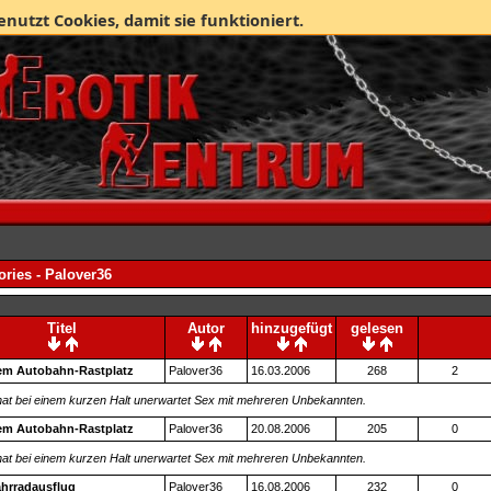
enutzt Cookies, damit sie funktioniert.
ories - Palover36
Titel
Autor
hinzugefügt
gelesen
em Autobahn-Rastplatz
Palover36
16.03.2006
268
2
hat bei einem kurzen Halt unerwartet Sex mit mehreren Unbekannten.
em Autobahn-Rastplatz
Palover36
20.08.2006
205
0
hat bei einem kurzen Halt unerwartet Sex mit mehreren Unbekannten.
ahrradausflug
Palover36
16.08.2006
232
0