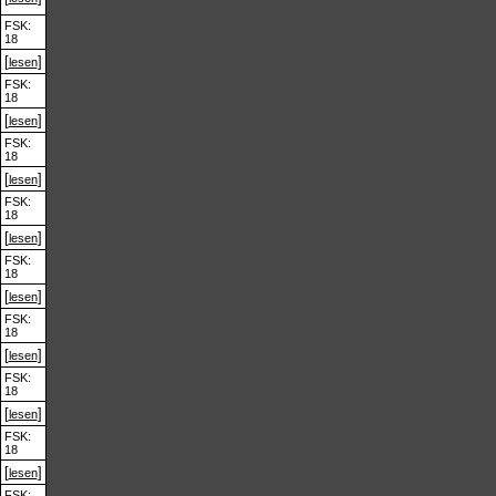
FSK:
18
[
]
lesen
FSK:
18
[
]
lesen
FSK:
18
[
]
lesen
FSK:
18
[
]
lesen
FSK:
18
[
]
lesen
FSK:
18
[
]
lesen
FSK:
18
[
]
lesen
FSK:
18
[
]
lesen
FSK: