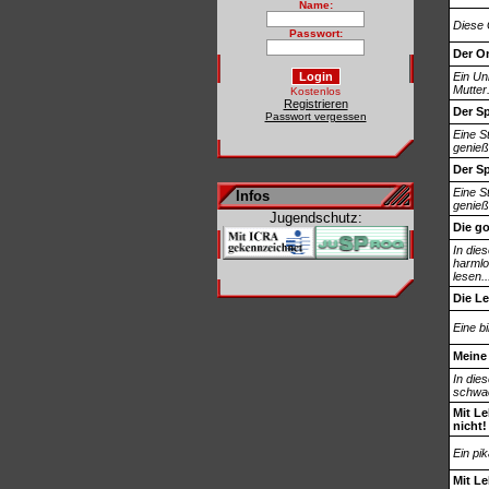
Name:
Diese 
Passwort:
Der O
Ein Un
Mutter
Kostenlos
Registrieren
Der S
Passwort vergessen
Eine S
genießt
Der S
Eine S
Infos
genießt
Jugendschutz:
Die go
In die
harmlo
lesen..
Die L
Eine b
Meine 
In die
schwac
Mit Le
nicht!
Ein pi
Mit Le