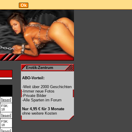
Ok
Erotik-Zentrum
ABO-Vorteil:
-Weit über 2000 Geschichten
-Immer neue Fotos
-Private Bilder
[
]
-Alle Sparten im Forum
lesen
FSK:
Nur 4,95 € für 3 Monate
18
ohne weitere Kosten
[
]
lesen
FSK:
18
[
]
lesen