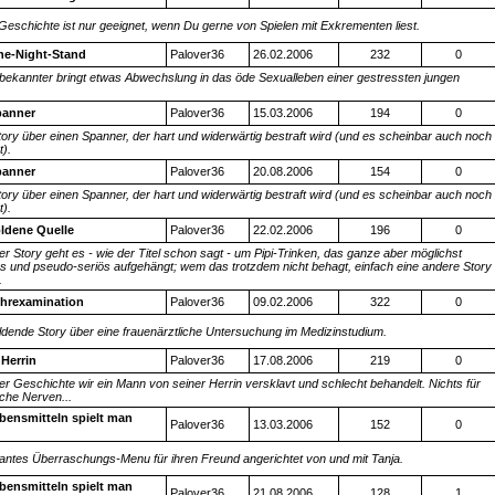
Geschichte ist nur geeignet, wenn Du gerne von Spielen mit Exkrementen liest.
ne-Night-Stand
Palover36
26.02.2006
232
0
bekannter bringt etwas Abwechslung in das öde Sexualleben einer gestressten jungen
.
panner
Palover36
15.03.2006
194
0
tory über einen Spanner, der hart und widerwärtig bestraft wird (und es scheinbar auch noch
).
panner
Palover36
20.08.2006
154
0
tory über einen Spanner, der hart und widerwärtig bestraft wird (und es scheinbar auch noch
).
ldene Quelle
Palover36
22.02.2006
196
0
ser Story geht es - wie der Titel schon sagt - um Pipi-Trinken, das ganze aber möglichst
s und pseudo-seriös aufgehängt; wem das trotzdem nicht behagt, einfach eine andere Story
.
ehrexamination
Palover36
09.02.2006
322
0
ildende Story über eine frauenärztliche Untersuchung im Medizinstudium.
Herrin
Palover36
17.08.2006
219
0
ser Geschichte wir ein Mann von seiner Herrin versklavt und schlecht behandelt. Nichts für
he Nerven...
bensmitteln spielt man
Palover36
13.03.2006
152
0
kantes Überraschungs-Menu für ihren Freund angerichtet von und mit Tanja.
bensmitteln spielt man
Palover36
21.08.2006
128
1