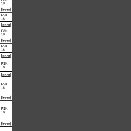
18
[
]
lesen
FSK:
18
[
]
lesen
FSK:
18
[
]
lesen
FSK:
18
[
]
lesen
FSK:
18
[
]
lesen
FSK:
18
[
]
lesen
FSK:
18
[
]
lesen