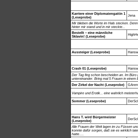
Karriere einer Diplomatengattin 1
Jena
(Leseprobe)
Mir blieben die Worte im Hals stecken. Denn
hinter mir stand und in mir steckte...
Bestellt – eine männliche
HighHe
Sklavin! (Leseprobe)
Aussteiger (Leseprobe)
Hansw
Crash 01 (Leseprobe)
Hansw
Der Tag fing schon bescheiden an. Im Büro ga
untereinander. Bring mal 5 Frauen in einem 
Der Zirkel der Nacht (Leseprobe)
GAren
Vampire und Erotik... eine wahrlich meister
Sommer (Leseprobe)
DerSch
Hans T. wird Bürgermeister
DerSch
(Leseprobe)
Alle Frauen der Welt lagen im zu Füssen und 
konnte dafür sorgen, daß sie es wirklich ta
hatte.....