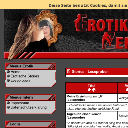
Diese Seite benutzt Cookies, damit sie
Menue Erotik
Stories - Leseproben
Home
Erotische Stories
Leseproben
Titel
A
Meine Erziehung zur „0“!
Menue Intern
Wolfg
(Leseprobe)
Impressum
- ich entdecke meine Lust an der Unterwerfu
Datenschutzerklärung
...ich, eine anständige, gebildete Frau!
Tagebuch einer Sklavin
Sklavi
(Leseprobe)
So hockte ich also auf diesem Ding und hat
Login
Hilflosigkeit obwohl ich es wollte, Angst v