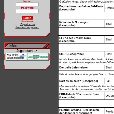
Name:
Gefühlen, Angst davor, sich fallen zulasse
Beobachtung auf einer SM-Party
Passwort:
Sitamu
(Leseprobe)
Kostenlos
Reise nach Norwegen
Shari
Registrieren
(Leseprobe)
Passwort vergessen
Er und Sie unterm Rock
Shari
(Leseprobe)
Infos
Jugendschutz:
SIE!!! (Leseprobe)
Shari
Nichts kann euch stören, die Herrin mit ihre
du warm, weich und ergeben zu ihren Füßen
Der geile Lehrmeister
Shari
Wie ein alter Mann einer jungen Frau zu ihr
Darf es so sein? (Leseprobe)
Sal
Masaru wird von seinen Eltern als kleiner J
Jan, der ziemlich abweisend und brutal ist, e
FKK-Urlaub / Die fremde Frau
QiGon
(Leseprobe)
Painful Paradise - Der Besuch
Peedy
der Japaner (Leseprobe)