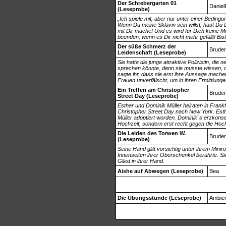
Der Schrebergarten 01
Daniel
(Leseprobe)
„Ich spiele mit, aber nur unter einer Bedingu
Wenn Du meine Sklavin sein willst, hast Du 
mit Dir mache! Und es wird für Dich keine M
beenden, wenn es Dir nicht mehr gefällt! Bi
Der süße Schmerz der
BruderW
Leidenschaft (Leseprobe)
Sie hatte die junge attraktive Polizistin, die
sprechen könnte, denn sie musste wissen, ob
sagte ihr, dass sie erst ihre Aussage mache
Frauen unverfälscht, um in ihren Ermittlung
Ein Treffen am Christopher
BruderW
Street Day (Leseprobe)
Esther und Dominik Müller heiraten in Frank
Christopher Street Day nach New York. Esthe
Müller adoptiert worden. Dominik`s erzkonser
Hochzeit, sondern erst recht gegen die Hoch
Die Leiden des Torwen W.
BruderW
(Leseprobe)
Seine Hand glitt vorsichtig unter ihrem Mini
Innenseiten ihrer Oberschenkel berührte. Sie
Glied in ihrer Hand.
Aishe auf Abwegen (Leseprobe)
Bea
Die Übungsstunde (Leseprobe)
Ambie