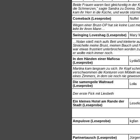
Beide Frauen waren fast gleichzeitig in der
die Schmerzen," sagte Sandra zu Donna. Die
kam ihr Herr in die Küche, und wurde stürm
Comeback (Leseprobe)
Nuffel
Wegen einer Brust-OP hat sie keine Lust mehr
leiht ihr ihren Mann ...
Swinging Loveshag (Leseprobe)
Mary M
…Nolan stieß mich aufs Bett und kletterte a
Streichelte meine Brust, meinen Bauch und h
war etwas frustriert unterbrochen worden zu
er wollte mich immer noch.
In den Händen einer Mafiosa
LydiaS
(Leseprobe)
Martina kam langsam zu sich. Ihr Kopf schm
verschwommen die Konturen von Möbeln wahr,
eines Zimmers, in dem sie noch nie gewese
Die samengeile Waltraud
Lolla
(Leseprobe)
Der erste Fick mit Liesbeth
Ein kleines Hotel am Rande der
Lesefe
Stadt (Leseprobe)
Ampulove (Leseprobe)
kgfan
Partnertausch (Leseprobe)
Jürge