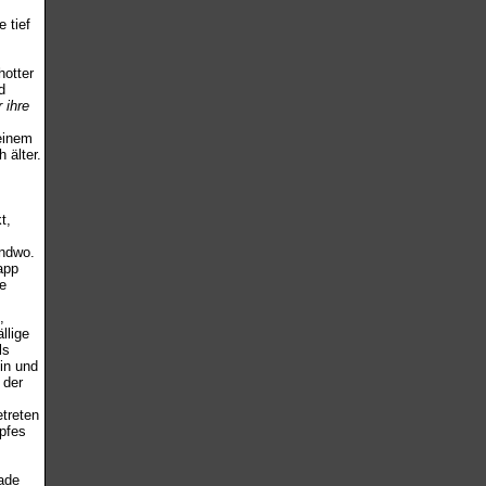
 tief
otter
d
 ihre
einem
 älter.
t,
endwo.
app
e
,
llige
ls
in und
 der
treten
opfes
ade