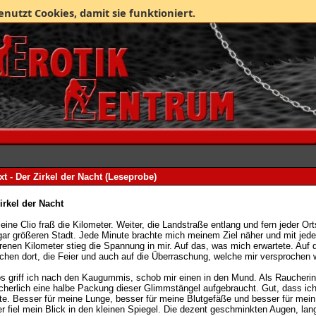
enutzt Cookies, damit sie funktioniert.
xt -
Der Zirkel der Nacht (Leseprobe)
irkel der Nacht
leine Clio fraß die Kilometer. Weiter, die Landstraße entlang und fern jeder Ort
gar größeren Stadt. Jede Minute brachte mich meinem Ziel näher und mit jed
renen Kilometer stieg die Spannung in mir. Auf das, was mich erwartete. Auf d
hen dort, die Feier und auch auf die Überraschung, welche mir versprochen 
s griff ich nach den Kaugummis, schob mir einen in den Mund. Als Raucherin
icherlich eine halbe Packung dieser Glimmstängel aufgebraucht. Gut, dass ich
te. Besser für meine Lunge, besser für meine Blutgefäße und besser für mein
r fiel mein Blick in den kleinen Spiegel. Die dezent geschminkten Augen, lan