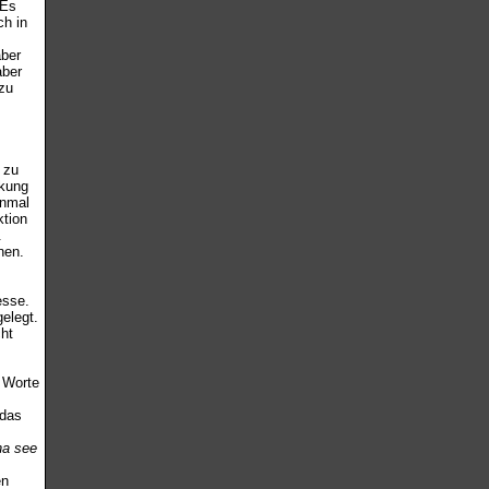
 Es
ch in
aber
aber
zu
 zu
rkung
inmal
ktion
.
nen.
esse.
elegt.
ht
 Worte
 das
na see
en