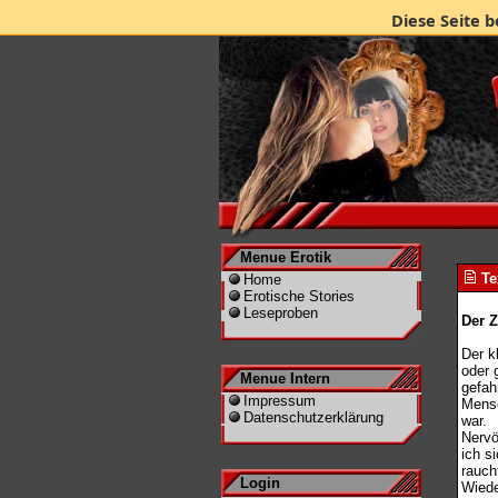
Diese Seite b
Menue Erotik
Te
Home
Erotische Stories
Leseproben
Der Z
Der k
oder 
Menue Intern
gefah
Impressum
Mensc
Datenschutzerklärung
war.
Nervö
ich s
rauch
Login
Wiede