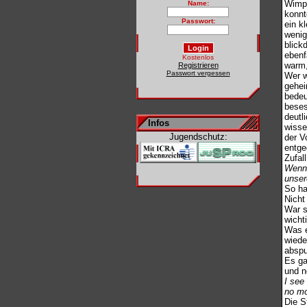
Wimpe
Name:
konnt
Passwort:
ein k
wenig
blick
ebenf
Kostenlos
warm,
Registrieren
Passwort vergessen
Wer w
gehei
bedeu
beses
deutl
Infos
wisse
Jugendschutz:
der Vo
entge
Zufal
Wenn 
unser
So ha
Nicht
War s
wicht
Was e
wiede
abspu
Es ga
und n
I see
no mo
Die S