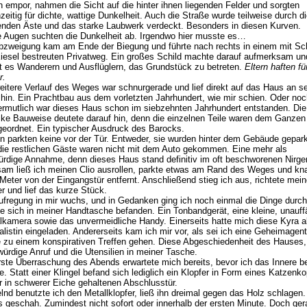
n empor, nahmen die Sicht auf die hinter ihnen liegenden Felder und sorgten
hzeitig für dichte, wattige Dunkelheit. Auch die Straße wurde teilweise durch die
nden Äste und das starke Laubwerk verdeckt. Besonders in diesen Kurven.
 Augen suchten die Dunkelheit ab. Irgendwo hier musste es…
bzweigung kam am Ende der Biegung und führte nach rechts in einem mit Sch
iesel bestreuten Privatweg. Ein großes Schild machte darauf aufmerksam un
t es Wanderern und Ausflüglern, das Grundstück zu betreten.
Eltern haften für
r.
eitere Verlauf des Weges war schnurgerade und lief direkt auf das Haus an s
hin. Ein Prachtbau aus dem vorletzten Jahrhundert, wie mir schien. Oder noch
ermutlich war dieses Haus schon im siebzehnten Jahrhundert entstanden. Die
ke Bauweise deutete darauf hin, denn die einzelnen Teile waren dem Ganzen
geordnet. Ein typischer Ausdruck des Barocks.
 parkten keine vor der Tür. Entweder, sie wurden hinter dem Gebäude gepark
die restlichen Gäste waren nicht mit dem Auto gekommen. Eine mehr als
ürdige Annahme, denn dieses Haus stand definitiv im oft beschworenen Nirg
am ließ ich meinen Clio ausrollen, parkte etwas am Rand des Weges und kn
Meter von der Eingangstür entfernt. Anschließend stieg ich aus, richtete mein
er und lief das kurze Stück.
ufregung in mir wuchs, und in Gedanken ging ich noch einmal die Dinge durch
e sich in meiner Handtasche befanden. Ein Tonbandgerät, eine kleine, unauffä
alkamera sowie das unvermeidliche Handy. Einerseits hatte mich diese Kyra a
alistin eingeladen. Andererseits kam ich mir vor, als sei ich eine Geheimagent
 zu einem konspirativen Treffen gehen. Diese Abgeschiedenheit des Hauses,
ürdige Anruf und die Utensilien in meiner Tasche.
rste Überraschung des Abends erwartete mich bereits, bevor ich das Innere be
e. Statt einer Klingel befand sich lediglich ein Klopfer in Form eines Katzenk
r in schwerer Eiche gehaltenen Abschlusstür.
lnd benutzte ich den Metallklopfer, ließ ihn dreimal gegen das Holz schlagen.
s geschah. Zumindest nicht sofort oder innerhalb der ersten Minute. Doch ger