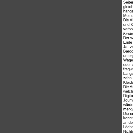
Seite
gleic
hänge
Meine
Die A
und K
verbo
Kinde
Der w
Ende 
Ja, v
Baroc
unter
Wagen
oder 
fragw
Langs
zehn 
Kleid
Die A
welch
Digit
Journ
würde
merkw
Die e
konnt
an de
Läche
Nicht