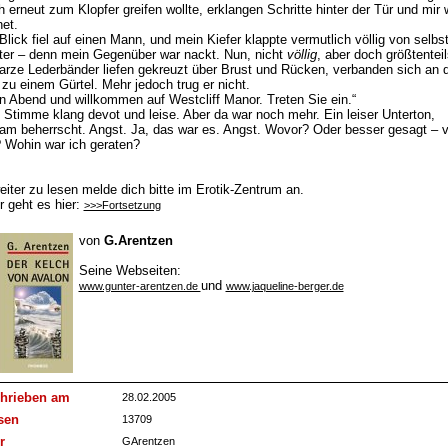
ch erneut zum Klopfer greifen wollte, erklangen Schritte hinter der Tür und mir
net.
Blick fiel auf einen Mann, und mein Kiefer klappte vermutlich völlig von selbs
ter – denn mein Gegenüber war nackt. Nun, nicht
völlig
, aber doch größtenteil
rze Lederbänder liefen gekreuzt über Brust und Rücken, verbanden sich an 
 zu einem Gürtel. Mehr jedoch trug er nicht.
n Abend und willkommen auf Westcliff Manor. Treten Sie ein.“
 Stimme klang devot und leise. Aber da war noch mehr. Ein leiser Unterton,
m beherrscht. Angst. Ja, das war es. Angst. Wovor? Oder besser gesagt – v
Wohin war ich geraten?
iter zu lesen melde dich bitte im Erotik-Zentrum an.
r geht es hier:
>>>Fortsetzung
von
G.Arentzen
Seine Webseiten:
und
www.gunter-arentzen.de
www.jaqueline-berger.de
hrieben am
28.02.2005
sen
13709
r
GArentzen