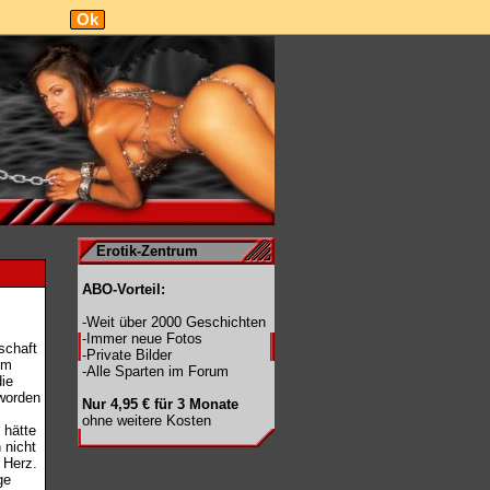
Ok
Erotik-Zentrum
ABO-Vorteil:
-Weit über 2000 Geschichten
-Immer neue Fotos
schaft
-Private Bilder
em
-Alle Sparten im Forum
ie
worden
Nur 4,95 € für 3 Monate
ohne weitere Kosten
 hätte
 nicht
 Herz.
ge