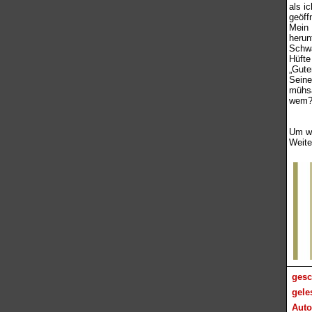
als i
geöff
Mein 
herun
Schwa
Hüfte
„Gute
Seine
mühsa
wem? 
Um we
Weite
gesc
gele
Auto