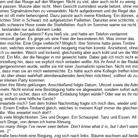
rn und das Rouge auf den Wangen. Nicht zu viel, aber auch nicht zu wenig.
e passen. Musste aber nicht. Mein Gesicht zumindest wurde betont, ohne mi
leines Signalmännchen zu verwandeln. Nicht aufgedonnert und die Regel des
er ist oft mehr beherzigend. Dazu passte auch meine Kleidung. Ein dünnes, 
dichtes Shirt in Schwarz mit aufgesetzten Pailletten. Darunter eine schlichte, 
alls schwarze Hose sowie die Stiefelletten. Auch im Sommer warne sie nicht 
 bestanden nur aus dünnem Leder.
ar sie, die Gastgeberin? Kyra hieß sie, und hatte am Telefon verdammt
mnisvoll getan. Es ginge um eine Feier der besonderen Art. Was immer das
ten mochte. Eine Orgie vielleicht? Möglich. Ihre Stimme hatte jenes Timbre
sen, welches einen verwirren und neugierig machen konnte. Anziehend, ohne
ich zu werden. Weich und lockend, gleichzeitig aber auch kühl und um die Wi
nd. Ein Mix, der die Neugier in mir geweckt hatte. Dabei gab ich mich nicht e
rstellung hin, dass sie explizit mich einladen wollte. Als ihr Anruf in der Reda
gengenommen wurde, wollte sie mit
einer Journalistin
sprechen. Nicht mit mir
l, dass man sie an mich weiterreichte. Es hätte auch eine Kollegin treffen kön
du über etwas wahrhaft atemberaubendes berichten möchtest, solltest du zu
er kleinen Party kommen.
tten ihre Worte geklungen. Anschließend folgte Datum, Uhrzeit sowie die Adr
 mehr. Nicht einmal eine Bestätigung hatte sie abgewartet, sondern sofort aufg
ie sich so sicher, dass ich dieser Einladung folgen würde? Oder war es ihr nic
ig, einfach eine höfliche Geste?
rwartete mich? Seit dem frühen Nachmittag fragte ich mich dies, wieder und
r. Einem Endlos-Tonband gleich, welches in meinem Kopf immer die gleichen
lte.
Was erwartet mich dort?
b viele Möglichkeiten. Sex und Drogen. Ein Schauspiel. Tanz und Essen. All
och Dinge, von denen ich keine Ahnung.
 so many things I’ve never seen before. Don’t know what it is, but I don’t wan
re. 1*
traße beschrieb eine Biegung, zog sich nach links. Bäume wuchsen auf beid